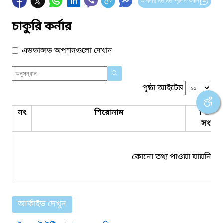
আপনার মতামত প্রদান করুন
চাকুরি কর্নার
এডভান্সড অপশনগুলো দেখান
পৃষ্ঠা আইটেম
নং
শিরোনাম
পিডিএ
সংযুক্ত
কোনো তথ্য পাওয়া যায়নি।
আর্কাইভ দেখুন