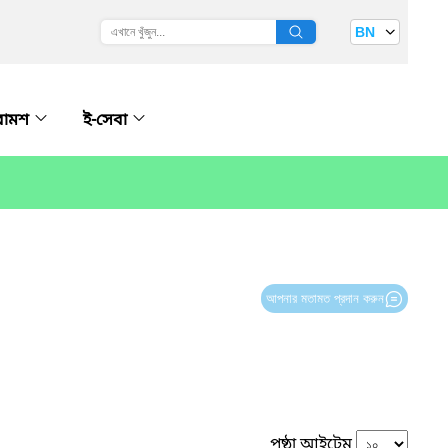
BN
রামশ
ই-সেবা
আপনার মতামত প্রদান করুন
পৃষ্ঠা আইটেম